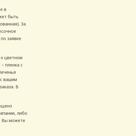
е в
жет быть
ованная). За
есочное
 по заявке
-х цветном
 – пленка с
печенья
 с вашим
заказа. В
ещено
мпании, либо
т Вы можете