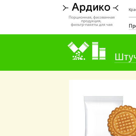
Кра
Пр
Шту